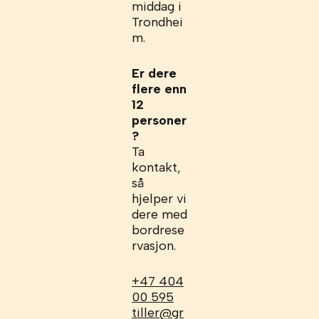
middag i
Trondhei
m.
Er dere
flere enn
12
personer
?
Ta
kontakt,
så
hjelper vi
dere med
bordrese
rvasjon.
+47 404
00 595
tiller@gr