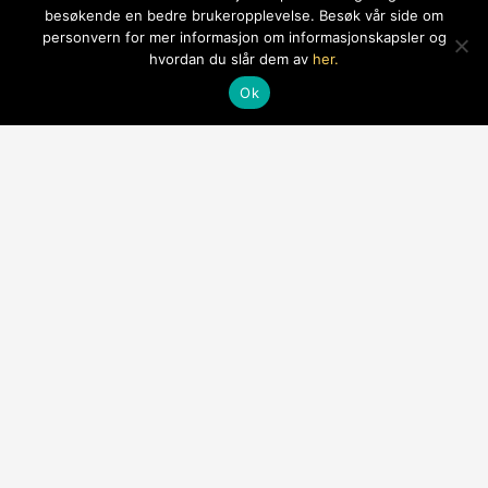
besøkende en bedre brukeropplevelse. Besøk vår side om
personvern for mer informasjon om informasjonskapsler og
hvordan du slår dem av
her.
Ok
MENY
RESTAURANTER
SAUSAGE FACTORY
BESTILL TAKEAWAY
BESTILL BORD
Selskap