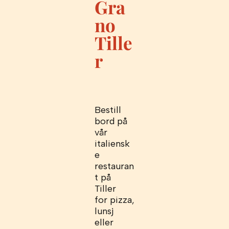
Gra
no
Tille
r
Bestill
bord på
vår
italiensk
e
restauran
t på
Tiller
for pizza,
lunsj
eller